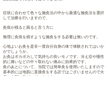
症状に合わせて色々な施灸法の中から最適な施灸法を選択
して治療を行いますので、
灸痕が残ると困ると言う方に
無理に灸痕を残すような施灸をする必要は無いのです。
心地よいお灸を是非一度自分自身の体で体験されてはいか
がでしょうか。
お灸はポカポカして気持ちの良いモノです。冷え症や慢性
的に痛いなどの中々取れない痛みに効果的です。
灸のあとについて、当院では簡単灸を使用いたしますので
基本的には地肌に直接灸をする訳ではございませんので火
傷の心配は殆どございません。
稀に温度が熱いなどで我慢し過ぎたりすると発赤程度のあ
とが残る場合もございます。
熱い場合は担当スタッフに声をお掛けください。