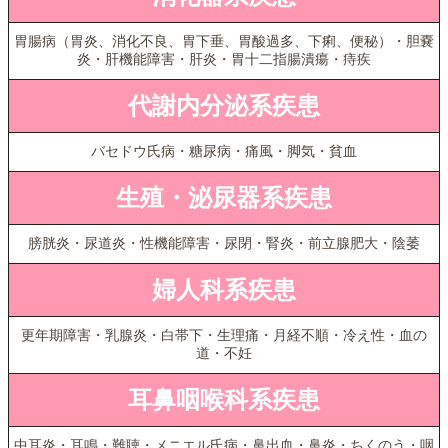
胃腸病（胃炎、消化不良、胃下垂、胃酸過多、下痢、便秘）・胆嚢
炎・肝機能障害・肝炎・胃十二指腸潰瘍・痔疾
代謝内分泌系疾患
バセドウ氏病・糖尿病・痛風・脚気・貧血
生殖・泌尿器系疾患
膀胱炎・尿道炎・性機能障害・尿閉・腎炎・前立腺肥大・陰萎
婦人科系疾患
更年期障害・乳腺炎・白帯下・生理痛・月経不順・冷え性・血の
道・不妊
耳鼻咽喉科系疾患
中耳炎・耳鳴・難聴・メニエル氏病・鼻出血・鼻炎・ちくのう・咽